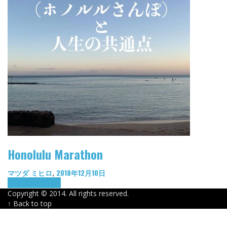
Honolulu Marathon
マツダ ミヒロ
,
2018年12月10日
The important thing
Copyright © 2014. All rights reserved.
↑ Back to top