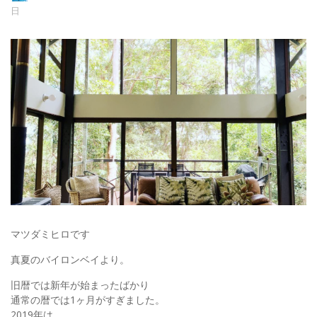
日
マツダミヒロです
真夏のバイロンベイより。
旧暦では新年が始まったばかり
通常の暦では1ヶ月がすぎました。
2019年は