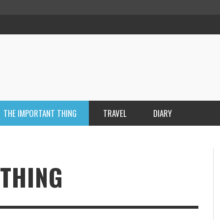
THE IMPORTANT THING
TRAVEL
DIARY
カバンの中身
,
マツダ ミヒロ
2018年12月6日
人生を変えた魔法の質問とは？
VR MAUI
EN
B
TH
 THING
,
,
マツダ ミヒロ
マツダ ミヒロ
2018年11月1日
2016年8月28日