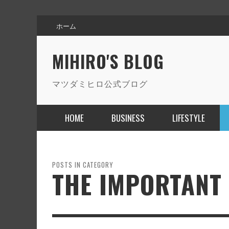
ホーム
MIHIRO'S BLOG
マツダミヒロ公式ブログ
HOME
BUSINESS
LIFESTYLE
STORY
BYRONBAY TRAVEL&WORK
POSTS IN CATEGORY
STARTED WORK
THE IMPORTANT
,
,
マツダ ミヒロ
2021年3月19日
マツダ ミヒロ
2019年2月12日
,
マツダ ミヒロ
2016年1月14日