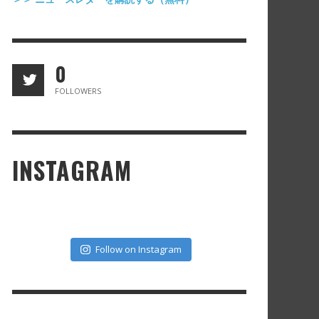
RK STYLE
VERALLIFE
,
,
マツダ ミヒロ
マツダ ミヒロ
2015年8月25日
2018年3月4日
0
FOLLOWERS
INSTAGRAM
Follow on Instagram