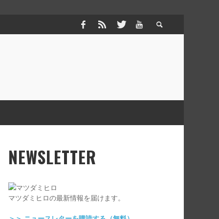
NEWSLETTER
TREPRENEUR
YRONBAY
ERAPIST
,
,
マツダ ミヒロ
マツダ ミヒロ
2018年4月9日
2015年12月29日
,
マツダ ミヒロ
2018年2月18日
マツダミヒロの最新情報を届けます。
＞＞ ニュースレターを購読する（無料）