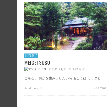
STARTED WORK
STORY
,
,
マツダ ミヒロ
マツダ ミヒロ
2016年1月14日
2021年3月19日
LIFESTYLE
MEIGETSUSO
,
マツダ ミヒロ
2014年9月3日
こもる。 何かを生み出したい時 もしくは カラダと …
0 Commen
Read more