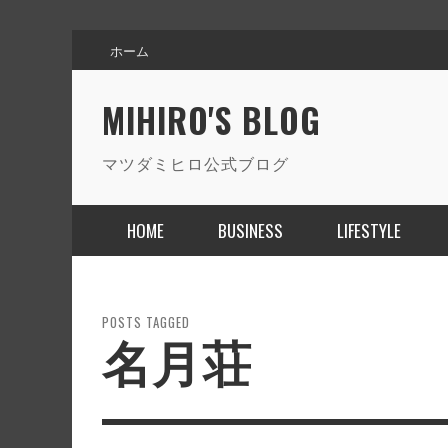
ホーム
MIHIRO'S BLOG
マツダミヒロ公式ブログ
HOME
BUSINESS
LIFESTYLE
HONOLULU MARATHON
TEATREELAKE
BYRONBAY TRAVEL&WORK
POSTS TAGGED
名月荘
,
,
,
マツダ ミヒロ
マツダ ミヒロ
マツダ ミヒロ
2018年12月10日
2019年2月8日
2019年2月12日