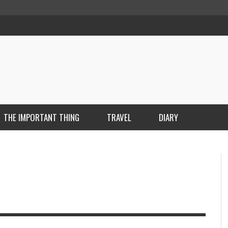
THE IMPORTANT THING
TRAVEL
DIARY
カバンの中身
,
マツダ ミヒロ
2018年12月6日
EN
SE
WO
TH