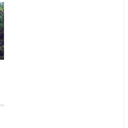
保護中: ライフトラベラーマスター講座
人生を変えた魔法の質問とは？
VR MAUI
BIRTHDAY
B
,
,
,
,
マツダ ミヒロ
マツダ ミヒロ
マツダ ミヒロ
マツダ ミヒロ
2015年8月27日
2018年11月1日
2016年8月28日
2018年12月31日
ts