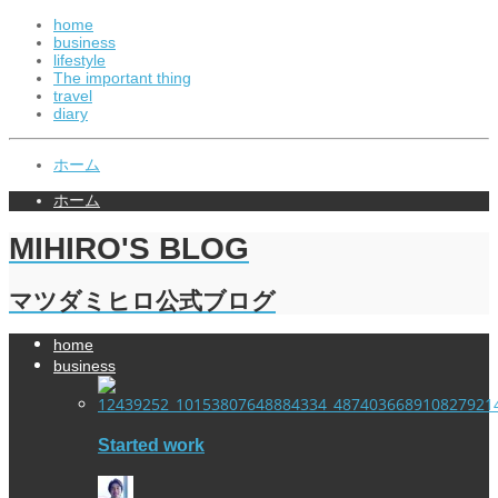
home
business
lifestyle
The important thing
travel
diary
ホーム
ホーム
MIHIRO'S BLOG
マツダミヒロ公式ブログ
home
business
Started work