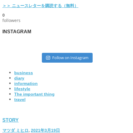
＞＞ ニュースレターを購読する（無料）
0
followers
INSTAGRAM
Follow on Instagram
business
diary
information
lifestyle
The important thing
travel
STORY
マツダ ミヒロ
,
2021年3月19日