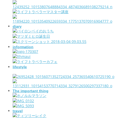
diary
information
lifestyle
The important thing
travel