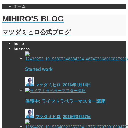
ホーム
MIHIRO'S BLOG
マツダミヒロ公式ブログ
home
business
Started work
マツダ ミヒロ
,
2016年1月14日
保護中: ライフトラベラーマスター講座
マツダ ミヒロ
,
2015年8月27日