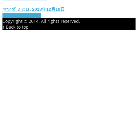
マツダ ミヒロ
,
2018年12月10日
The important thing
Copyright © 2014. All rights reserved.
↑ Back to top