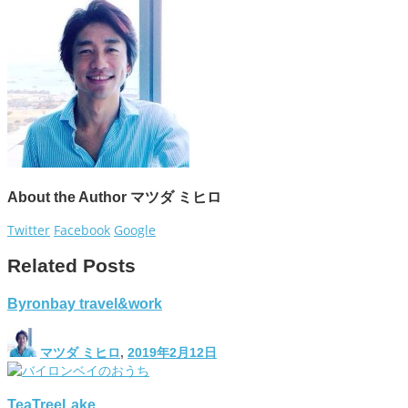
About the Author
マツダ ミヒロ
Twitter
Facebook
Google
Related Posts
Byronbay travel&work
マツダ ミヒロ
,
2019年2月12日
TeaTreeLake