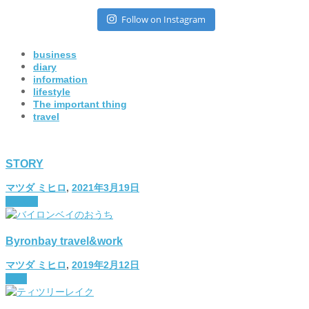
Follow on Instagram
business
diary
information
lifestyle
The important thing
travel
STORY
マツダ ミヒロ
,
2021年3月19日
lifestyle
Byronbay travel&work
マツダ ミヒロ
,
2019年2月12日
diary