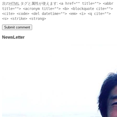
次の
HTML
タグと属性が使えます:
<a href="" title=""> <abbr
title=""> <acronym title=""> <b> <blockquote cite="">
<cite> <code> <del datetime=""> <em> <i> <q cite="">
<s> <strike> <strong>
NewsLetter