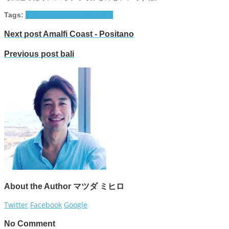
Tags:
München
ドイツ
ミュンヘン
Next post
Amalfi Coast - Positano
Previous post
bali
About the Author
マツダ ミヒロ
Twitter
Facebook
Google
No Comment