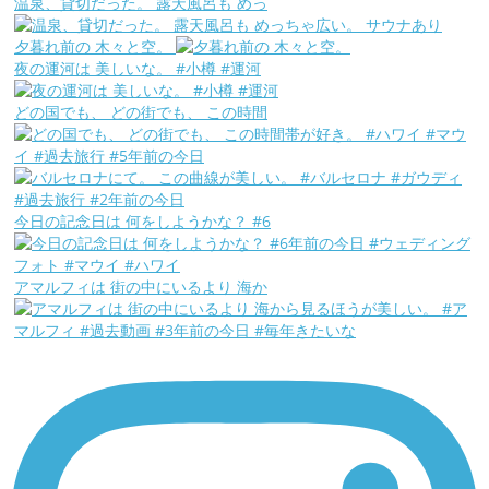
温泉、貸切だった。 露天風呂も めっ
夕暮れ前の 木々と空。
夜の運河は 美しいな。 #小樽 #運河
どの国でも、 どの街でも、 この時間
今日の記念日は 何をしようかな？ #6
アマルフィは 街の中にいるより 海か