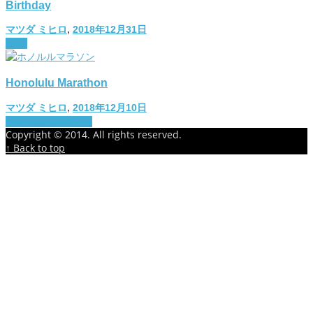
Birthday
マツダ ミヒロ
,
2018年12月31日
diary
Honolulu Marathon
マツダ ミヒロ
,
2018年12月10日
The important thing
Copyright © 2014. All rights reserved.
↑ Back to top