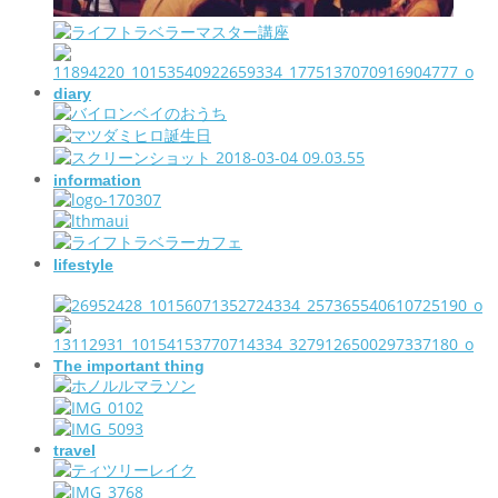
diary
information
lifestyle
The important thing
travel