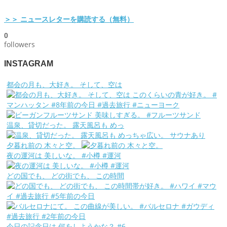
＞＞ ニュースレターを購読する（無料）
0
followers
INSTAGRAM
都会の月も、大好き。 そして、空は
温泉、貸切だった。 露天風呂も めっ
夕暮れ前の 木々と空。
夜の運河は 美しいな。 #小樽 #運河
どの国でも、 どの街でも、 この時間
今日の記念日は 何をしようかな？ #6