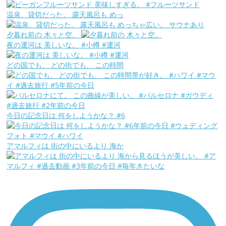
温泉、貸切だった。 露天風呂も めっ
夕暮れ前の 木々と空。
夜の運河は 美しいな。 #小樽 #運河
どの国でも、 どの街でも、 この時間
今日の記念日は 何をしようかな？ #6
アマルフィは 街の中にいるより 海か