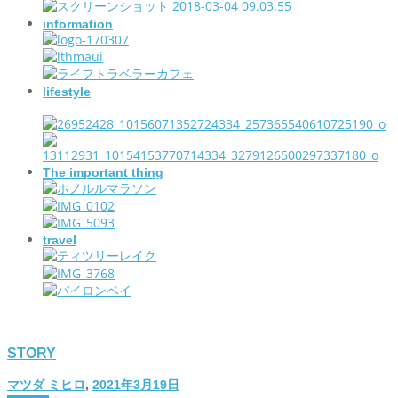
information
lifestyle
The important thing
travel
STORY
マツダ ミヒロ
,
2021年3月19日