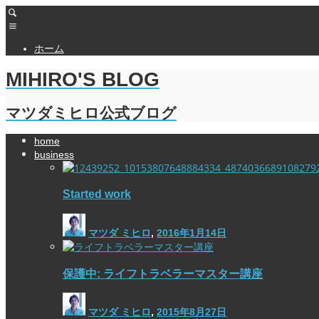
ホーム
MIHIRO'S BLOG
マツダミヒロ公式ブログ
home
business
Started work
マツダ ミヒロ
,
2016年1月14日
保護中: ライフトラベラーマスター講座
マツダ ミヒロ
,
2015年8月27日